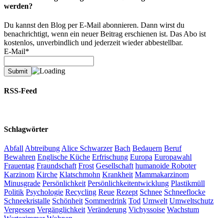
werden?
Du kannst den Blog per E-Mail abonnieren. Dann wirst du
benachrichtigt, wenn ein neuer Beitrag erschienen ist. Das Abo ist
kostenlos, unverbindlich und jederzeit wieder abbestellbar.
E-Mail*
RSS-Feed
Schlagwörter
Abfall
Abtreibung
Alice Schwarzer
Bach
Bedauern
Beruf
Bewahren
Englische Küche
Erfrischung
Europa
Europawahl
Frauentag
Fraundschaft
Frost
Gesellschaft
humanoide Roboter
Karzinom
Kirche
Klatschmohn
Krankheit
Mammakarzinom
Minusgrade
Persönlichkeit
Persönlichkeitentwicklung
Plastikmüll
Politik
Psychologie
Recycling
Reue
Rezept
Schnee
Schneeflocke
Schneekristalle
Schönheit
Sommerdrink
Tod
Umwelt
Umweltschutz
Vergessen
Vergänglichkeit
Veränderung
Vichyssoise
Wachstum