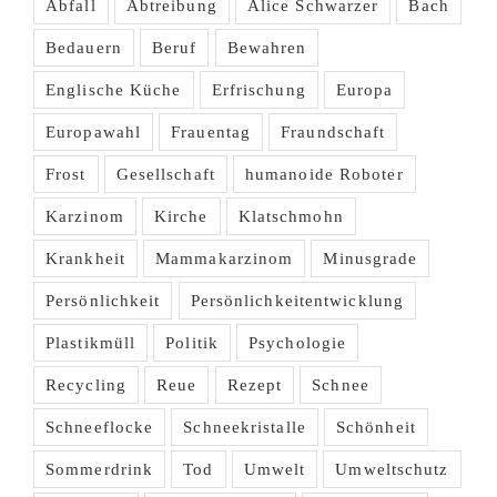
Abfall
Abtreibung
Alice Schwarzer
Bach
Bedauern
Beruf
Bewahren
Englische Küche
Erfrischung
Europa
Europawahl
Frauentag
Fraundschaft
Frost
Gesellschaft
humanoide Roboter
Karzinom
Kirche
Klatschmohn
Krankheit
Mammakarzinom
Minusgrade
Persönlichkeit
Persönlichkeitentwicklung
Plastikmüll
Politik
Psychologie
Recycling
Reue
Rezept
Schnee
Schneeflocke
Schneekristalle
Schönheit
Sommerdrink
Tod
Umwelt
Umweltschutz