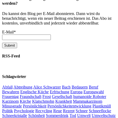
werden?
Du kannst den Blog per E-Mail abonnieren. Dann wirst du
benachrichtigt, wenn ein neuer Beitrag erschienen ist. Das Abo ist
kostenlos, unverbindlich und jederzeit wieder abbestellbar.
E-Mail*
RSS-Feed
Schlagwörter
Abfall
Abtreibung
Alice Schwarzer
Bach
Bedauern
Beruf
Bewahren
Englische Küche
Erfrischung
Europa
Europawahl
Frauentag
Fraundschaft
Frost
Gesellschaft
humanoide Roboter
Karzinom
Kirche
Klatschmohn
Krankheit
Mammakarzinom
Minusgrade
Persönlichkeit
Persönlichkeitentwicklung
Plastikmüll
Politik
Psychologie
Recycling
Reue
Rezept
Schnee
Schneeflocke
Schneekristalle
Schönheit
Sommerdrink
Tod
Umwelt
Umweltschutz