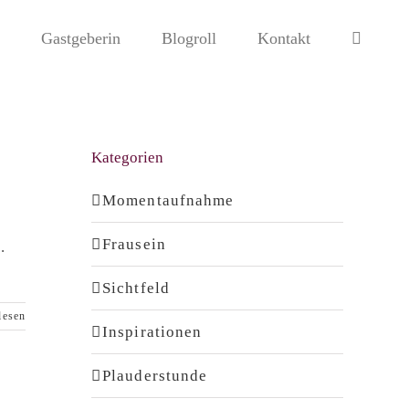
Gastgeberin
Blogroll
Kontakt
Kategorien
Momentaufnahme
Frausein
.
Sichtfeld
lesen
Inspirationen
Plauderstunde